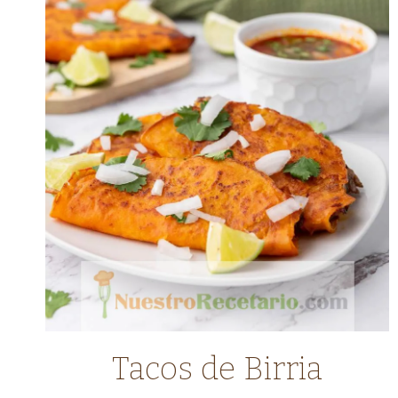
COMIDA
Tacos de Birria
LATINA
|