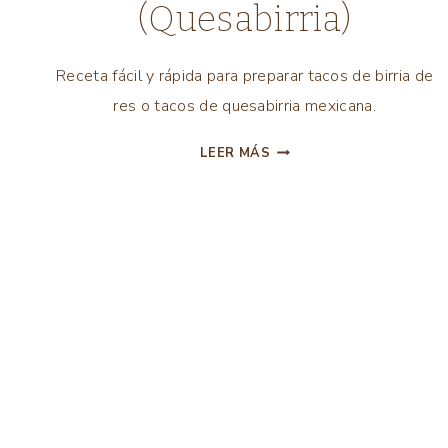
(Quesabirria)
COMIDA
MEXICANA
|
Receta fácil y rápida para preparar tacos de birria de
FIESTAS
res o tacos de quesabirria mexicana.
|
PLATOS
TACOS
FUERTES
LEER MÁS
DE
|
RECETAS
BIRRIA
(QUESABIRRIA)