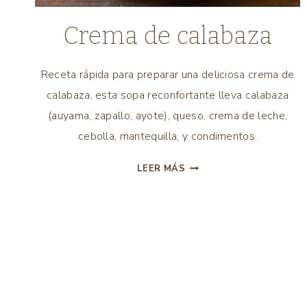
COMIDA
Crema de calabaza
INTERNACIONAL
|
COMIDA
Receta rápida para preparar una deliciosa crema de
LATINA
calabaza, esta sopa reconfortante lleva calabaza
|
(auyama, zapallo, ayote), queso, crema de leche,
COMIDA
MEXICANA
cebolla, mantequilla, y condimentos.
|
COMIDA
CREMA
LEER MÁS
PARA
DE
NIÑOS
CALABAZA
|
SOPAS
|
Navegación
TODAS
LAS
RECETAS
de
|