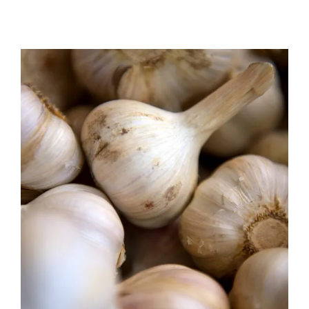
RELLENOS
LAS
DE
RECETAS
POLLO
|
VERDURAS