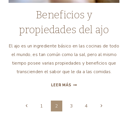
INGREDIENTES
Beneficios y
|
TODAS
propiedades del ajo
LAS
RECETAS
El ajo es un ingrediente básico en las cocinas de todo
el mundo, es tan común como la sal, pero al mismo
tiempo posee varias propiedades y beneficios que
transcienden el sabor que le da a las comidas.
BENEFICIOS
LEER MÁS
Y
PROPIEDADES
DEL
Página
Siguiente
1
2
3
4
AJO
anterior
página