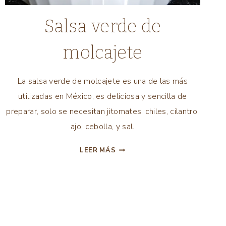
COMIDA
Salsa verde de
LATINA
|
molcajete
COMIDA
MEXICANA
|
La salsa verde de molcajete es una de las más
RECETAS
utilizadas en México, es deliciosa y sencilla de
SALUDABLES
|
preparar, solo se necesitan jitomates, chiles, cilantro,
SALSAS
ajo, cebolla, y sal.
|
TODAS
SALSA
LEER MÁS
LAS
VERDE
RECETAS
DE
|
MOLCAJETE
VEGANAS
|
VEGETARIANAS