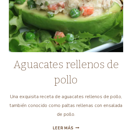
AGUACATE
Aguacates rellenos de
|
AVES
pollo
|
COMIDA
LATINA
Una exquisita receta de aguacates rellenos de pollo,
|
también conocido como paltas rellenas con ensalada
ENSALADAS
|
de pollo.
POLLO
|
AGUACATES
LEER MÁS
TODAS