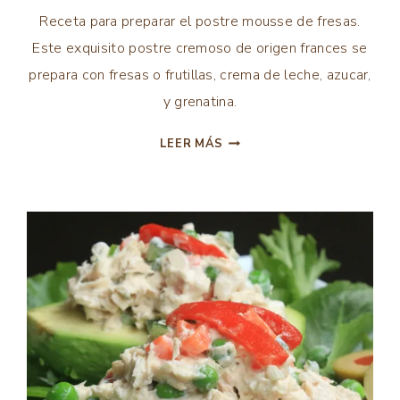
COMIDA
Receta para preparar el postre mousse de fresas.
INTERNACIONAL
Este exquisito postre cremoso de origen frances se
|
prepara con fresas o frutillas, crema de leche, azucar,
FRUTAS
|
y grenatina.
POSTRES
|
MOUSSE
LEER MÁS
TODAS
DE
LAS
FRESAS
RECETAS