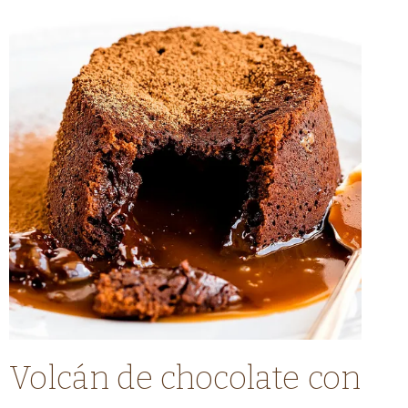
CHOCOLATE
Volcán de chocolate con
|
COMIDA