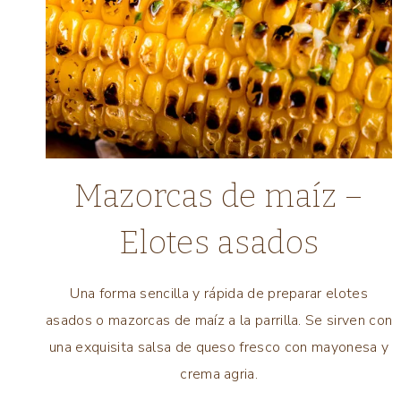
COMIDA
Mazorcas de maíz –
LATINA
|
Elotes asados
COMIDA
MEXICANA
|
Una forma sencilla y rápida de preparar elotes
ELOTES
asados o mazorcas de maíz a la parrilla. Se sirven con
/
MAIZ
una exquisita salsa de queso fresco con mayonesa y
|
crema agria.
TODAS
LAS