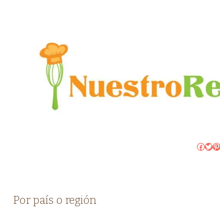
Faceb
Twit
Pi
Por país o región