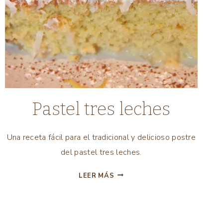
COMIDA
Pastel tres leches
AMERICANA
|
COMIDA
Una receta fácil para el tradicional y delicioso postre
LATINA
del pastel tres leches.
|
COMIDA
PASTEL
LEER MÁS
MEXICANA
TRES
|
LECHES
POSTRES
|
TODAS