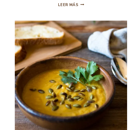
MAZORCAS
LEER MÁS
RECETAS
DE
|
MAÍZ
VEGETARIANAS
–
|
ELOTES
VERDURAS
ASADOS