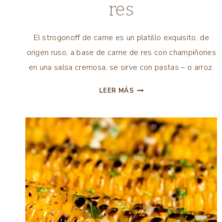
res
INTERNACIONAL
|
PLATOS
El strogonoff de carne es un platillo exquisito, de
FUERTES
origen ruso, a base de carne de res con champiñones
|
TODAS
en una salsa cremosa, se sirve con pastas – o arroz.
LAS
RECETAS
STROGONOFF
LEER MÁS
DE
CARNE
DE
RES