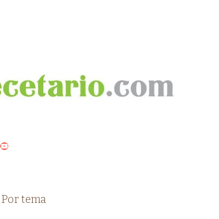
ook
ter
nterest
YouTube
Por tema