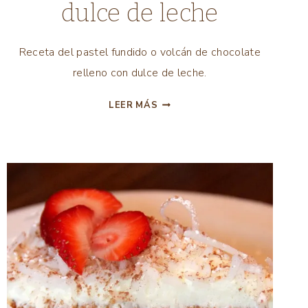
dulce de leche
AMERICANA
|
COMIDA
Receta del pastel fundido o volcán de chocolate
INTERNACIONAL
relleno con dulce de leche.
|
POSTRES
VOLCÁN
|
LEER MÁS
DE
TODAS
LAS
CHOCOLATE
RECETAS
CON
|
DULCE
VEGETARIANAS
DE
LECHE