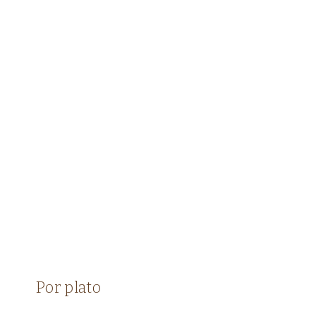
VEGETARIANAS
página
|
VERDURAS
Por plato