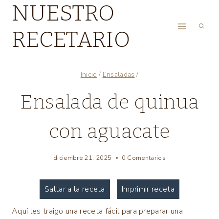
NUESTRO
Saltar
al
RECETARIO
contenido
Inicio
/
Ensaladas
/
DIETA
Ensalada de quinua
|
ENSALADAS
con aguacate
|
RECETAS
SALUDABLES
|
diciembre 21, 2025
enero 2, 2017
0 Comentarios
TODAS
LAS
Saltar a la receta
Imprimir receta
RECETAS
|
Aquí les traigo una receta fácil para preparar una
VEGANAS