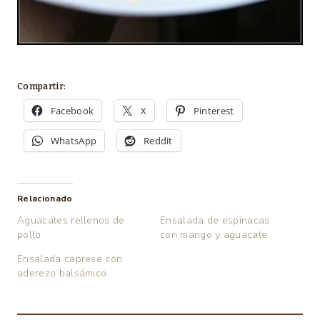
Compartir:
Facebook
X
Pinterest
WhatsApp
Reddit
Relacionado
Aguacates rellenos de
Ensalada de espinacas
pollo
con mango y aguacate
Ensalada caprese con
aderezo balsámico