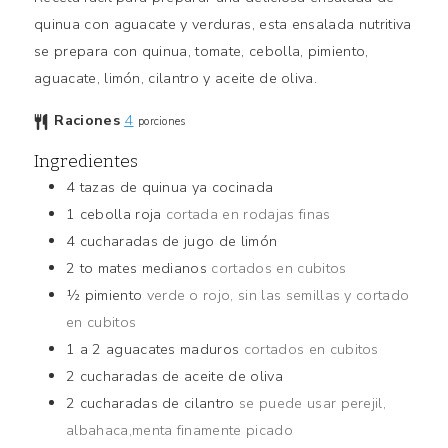
quinua con aguacate y verduras, esta ensalada nutritiva
se prepara con quinua, tomate, cebolla, pimiento,
aguacate, limón, cilantro y aceite de oliva.
Raciones
4
porciones
Ingredientes
4
tazas de quinua ya cocinada
1
cebolla roja
cortada en rodajas finas
4
cucharadas de jugo de limón
2 to
mates medianos
cortados en cubitos
½
pimiento
verde o rojo, sin las semillas y cortado
en cubitos
1
a 2 aguacates maduros
cortados en cubitos
2
cucharadas de aceite de oliva
2
cucharadas de cilantro
se puede usar perejil,
albahaca,menta finamente picado