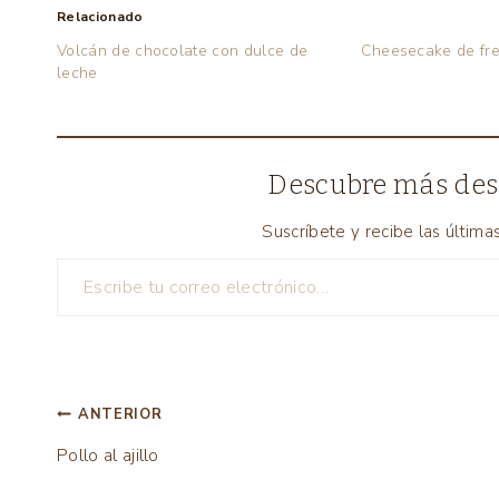
Relacionado
Volcán de chocolate con dulce de
Cheesecake de fr
leche
Descubre más des
Suscríbete y recibe las última
Escribe tu correo electrónico…
Navegación
ANTERIOR
Pollo al ajillo
de