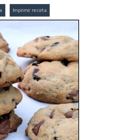
LAS
a
Imprimir receta
RECETAS
|
VEGETARIANAS