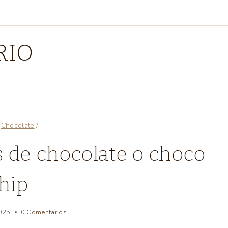
RIO
Chocolate
/
CHOCOLATE
s de chocolate o choco
|
COMIDA
hip
AMERICANA
|
POSTRES
|
2025
enero 20, 2017
0 Comentarios
TODAS