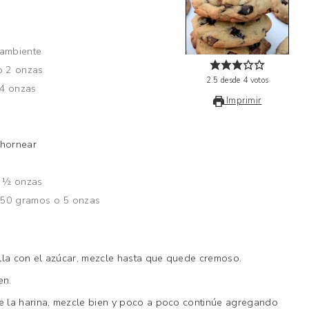
 ambiente
o 2 onzas
2.5
desde
4
votos
 4 onzas
Imprimir
 hornear
4 ½ onzas
150 gramos o 5 onzas
illa con el azúcar, mezcle hasta que quede cremoso.
en.
de la harina, mezcle bien y poco a poco continúe agregando