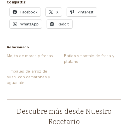
Compartir:
Facebook
X
Pinterest
WhatsApp
Reddit
Relacionado
Mojito de moras y fresas
Batido smoothie de fresa y
plátano
Timbales de arroz de
sushi con camarones y
aguacate
Descubre más desde Nuestro
Recetario