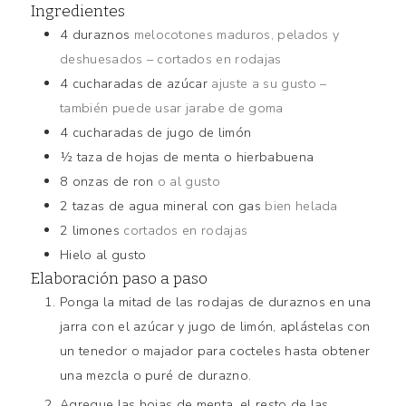
Ingredientes
4
duraznos
melocotones maduros, pelados y
deshuesados – cortados en rodajas
4
cucharadas de azúcar
ajuste a su gusto –
también puede usar jarabe de goma
4
cucharadas de jugo de limón
½
taza de hojas de menta o hierbabuena
8
onzas de ron
o al gusto
2
tazas de agua mineral con gas
bien helada
2
limones
cortados en rodajas
Hielo al gusto
Elaboración paso a paso
Ponga la mitad de las rodajas de duraznos en una
jarra con el azúcar y jugo de limón, aplástelas con
un tenedor o majador para cocteles hasta obtener
una mezcla o puré de durazno.
Agregue las hojas de menta, el resto de las